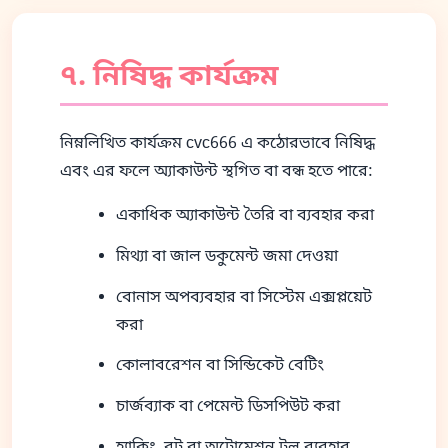
৭. নিষিদ্ধ কার্যক্রম
নিম্নলিখিত কার্যক্রম cvc666 এ কঠোরভাবে নিষিদ্ধ
এবং এর ফলে অ্যাকাউন্ট স্থগিত বা বন্ধ হতে পারে:
একাধিক অ্যাকাউন্ট তৈরি বা ব্যবহার করা
মিথ্যা বা জাল ডকুমেন্ট জমা দেওয়া
বোনাস অপব্যবহার বা সিস্টেম এক্সপ্লয়েট
করা
কোলাবরেশন বা সিন্ডিকেট বেটিং
চার্জব্যাক বা পেমেন্ট ডিসপিউট করা