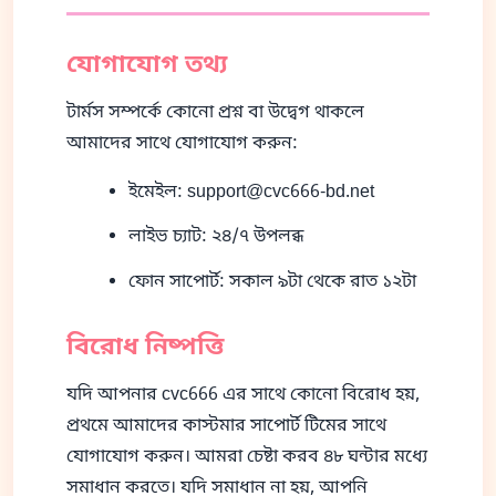
যোগাযোগ তথ্য
টার্মস সম্পর্কে কোনো প্রশ্ন বা উদ্বেগ থাকলে
আমাদের সাথে যোগাযোগ করুন:
ইমেইল:
support@cvc666-bd.net
লাইভ চ্যাট: ২৪/৭ উপলব্ধ
ফোন সাপোর্ট: সকাল ৯টা থেকে রাত ১২টা
বিরোধ নিষ্পত্তি
যদি আপনার cvc666 এর সাথে কোনো বিরোধ হয়,
প্রথমে আমাদের কাস্টমার সাপোর্ট টিমের সাথে
যোগাযোগ করুন। আমরা চেষ্টা করব ৪৮ ঘন্টার মধ্যে
সমাধান করতে। যদি সমাধান না হয়, আপনি