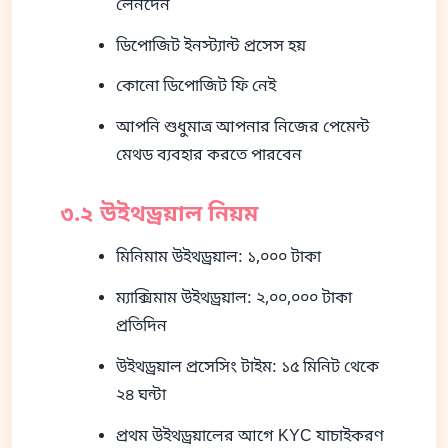
লেনদেন
ডিপোজিট ইনস্ট্যান্ট প্রসেস হয়
কোনো ডিপোজিট ফি নেই
আপনি শুধুমাত্র আপনার নিজের পেমেন্ট
মেথড ব্যবহার করতে পারবেন
৩.২ উইথড্রয়াল নিয়ম
মিনিমাম উইথড্রয়াল: ১,০০০ টাকা
ম্যাক্সিমাম উইথড্রয়াল: ২,০০,০০০ টাকা
প্রতিদিন
উইথড্রয়াল প্রসেসিং টাইম: ১৫ মিনিট থেকে
২৪ ঘন্টা
প্রথম উইথড্রয়ালের আগে KYC যাচাইকরণ