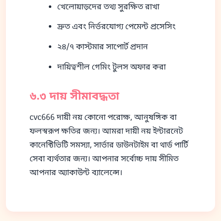
খেলোয়াড়দের তথ্য সুরক্ষিত রাখা
দ্রুত এবং নির্ভরযোগ্য পেমেন্ট প্রসেসিং
২৪/৭ কাস্টমার সাপোর্ট প্রদান
দায়িত্বশীল গেমিং টুলস অফার করা
৬.৩ দায় সীমাবদ্ধতা
cvc666 দায়ী নয় কোনো পরোক্ষ, আনুষঙ্গিক বা
ফলস্বরূপ ক্ষতির জন্য। আমরা দায়ী নয় ইন্টারনেট
কানেক্টিভিটি সমস্যা, সার্ভার ডাউনটাইম বা থার্ড পার্টি
সেবা ব্যর্থতার জন্য। আপনার সর্বোচ্চ দায় সীমিত
আপনার অ্যাকাউন্ট ব্যালেন্সে।