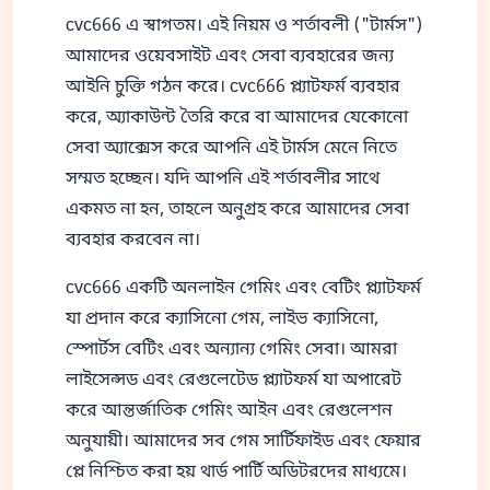
cvc666 এ স্বাগতম। এই নিয়ম ও শর্তাবলী ("টার্মস")
আমাদের ওয়েবসাইট এবং সেবা ব্যবহারের জন্য
আইনি চুক্তি গঠন করে। cvc666 প্ল্যাটফর্ম ব্যবহার
করে, অ্যাকাউন্ট তৈরি করে বা আমাদের যেকোনো
সেবা অ্যাক্সেস করে আপনি এই টার্মস মেনে নিতে
সম্মত হচ্ছেন। যদি আপনি এই শর্তাবলীর সাথে
একমত না হন, তাহলে অনুগ্রহ করে আমাদের সেবা
ব্যবহার করবেন না।
cvc666 একটি অনলাইন গেমিং এবং বেটিং প্ল্যাটফর্ম
যা প্রদান করে ক্যাসিনো গেম, লাইভ ক্যাসিনো,
স্পোর্টস বেটিং এবং অন্যান্য গেমিং সেবা। আমরা
লাইসেন্সড এবং রেগুলেটেড প্ল্যাটফর্ম যা অপারেট
করে আন্তর্জাতিক গেমিং আইন এবং রেগুলেশন
অনুযায়ী। আমাদের সব গেম সার্টিফাইড এবং ফেয়ার
প্লে নিশ্চিত করা হয় থার্ড পার্টি অডিটরদের মাধ্যমে।