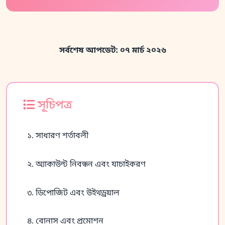
সর্বশেষ আপডেট: ০৭ মার্চ ২০২৬
সূচিপত্র
১. সাধারণ শর্তাবলী
২. অ্যাকাউন্ট নিবন্ধন এবং যাচাইকরণ
৩. ডিপোজিট এবং উইথড্রয়াল
৪. বোনাস এবং প্রমোশন