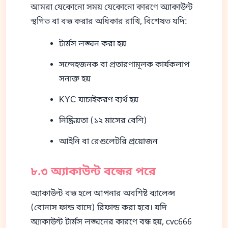
আমরা যেকোনো সময় যেকোনো কারণে অ্যাকাউন্ট
স্থগিত বা বন্ধ করার অধিকার রাখি, বিশেষত যদি:
টার্মস লঙ্ঘন করা হয়
সন্দেহজনক বা প্রতারণামূলক কার্যকলাপ
সনাক্ত হয়
KYC যাচাইকরণ ব্যর্থ হয়
নিষ্ক্রিয়তা (১২ মাসের বেশি)
আইনি বা রেগুলেটরি প্রয়োজন
৮.৩ অ্যাকাউন্ট বন্ধের পরে
অ্যাকাউন্ট বন্ধ হলে আপনার অবশিষ্ট ব্যালেন্স
(বোনাস ফান্ড বাদে) রিফান্ড করা হবে। যদি
অ্যাকাউন্ট টার্মস লঙ্ঘনের কারণে বন্ধ হয়, cvc666