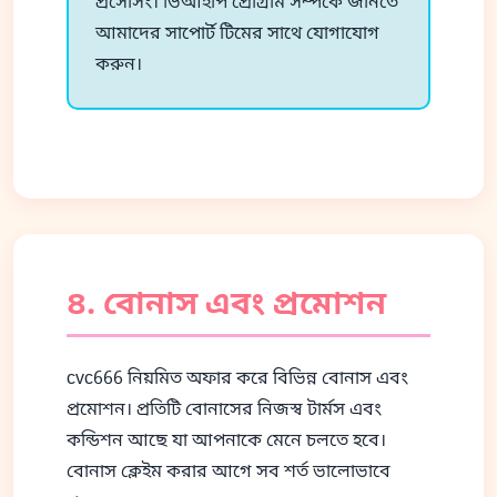
প্রসেসিং। ভিআইপি প্রোগ্রাম সম্পর্কে জানতে
আমাদের সাপোর্ট টিমের সাথে যোগাযোগ
করুন।
৪. বোনাস এবং প্রমোশন
cvc666 নিয়মিত অফার করে বিভিন্ন বোনাস এবং
প্রমোশন। প্রতিটি বোনাসের নিজস্ব টার্মস এবং
কন্ডিশন আছে যা আপনাকে মেনে চলতে হবে।
বোনাস ক্লেইম করার আগে সব শর্ত ভালোভাবে