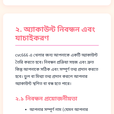
২. অ্যাকাউন্ট নিবন্ধন এবং
যাচাইকরণ
cvc666 এ খেলার জন্য আপনাকে একটি অ্যাকাউন্ট
তৈরি করতে হবে। নিবন্ধন প্রক্রিয়া সহজ এবং দ্রুত
কিন্তু আপনাকে সঠিক এবং সম্পূর্ণ তথ্য প্রদান করতে
হবে। ভুল বা মিথ্যা তথ্য প্রদান করলে আপনার
অ্যাকাউন্ট স্থগিত বা বন্ধ হতে পারে।
২.১ নিবন্ধন প্রয়োজনীয়তা
আপনার সম্পূর্ণ নাম (যেমন আপনার