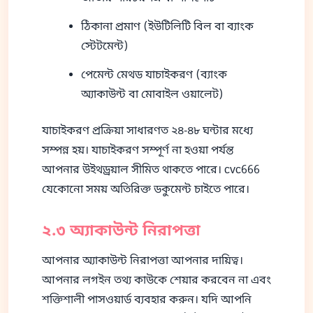
ঠিকানা প্রমাণ (ইউটিলিটি বিল বা ব্যাংক
স্টেটমেন্ট)
পেমেন্ট মেথড যাচাইকরণ (ব্যাংক
অ্যাকাউন্ট বা মোবাইল ওয়ালেট)
যাচাইকরণ প্রক্রিয়া সাধারণত ২৪-৪৮ ঘন্টার মধ্যে
সম্পন্ন হয়। যাচাইকরণ সম্পূর্ণ না হওয়া পর্যন্ত
আপনার উইথড্রয়াল সীমিত থাকতে পারে। cvc666
যেকোনো সময় অতিরিক্ত ডকুমেন্ট চাইতে পারে।
২.৩ অ্যাকাউন্ট নিরাপত্তা
আপনার অ্যাকাউন্ট নিরাপত্তা আপনার দায়িত্ব।
আপনার লগইন তথ্য কাউকে শেয়ার করবেন না এবং
শক্তিশালী পাসওয়ার্ড ব্যবহার করুন। যদি আপনি