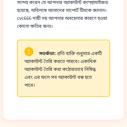
সন্দেহ করেন যে আপনার অ্যাকাউন্ট কম্প্রোমাইজড
হয়েছে, অবিলম্বে আমাদের সাপোর্ট টিমকে জানান।
cvc666 দায়ী নয় আপনার অবহেলার কারণে হওয়া
কোনো ক্ষতির জন্য।
সতর্কতা:
প্রতি ব্যক্তি শুধুমাত্র একটি
অ্যাকাউন্ট তৈরি করতে পারবে। একাধিক
অ্যাকাউন্ট তৈরি করা কঠোরভাবে নিষিদ্ধ
এবং এর ফলে সব অ্যাকাউন্ট বন্ধ হতে
পারে।