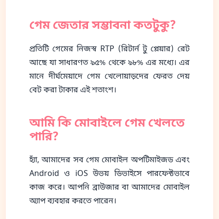
গেম জেতার সম্ভাবনা কতটুকু?
প্রতিটি গেমের নিজস্ব RTP (রিটার্ন টু প্লেয়ার) রেট
আছে যা সাধারণত ৯৫% থেকে ৯৮% এর মধ্যে। এর
মানে দীর্ঘমেয়াদে গেম খেলোয়াড়দের ফেরত দেয়
বেট করা টাকার এই শতাংশ।
আমি কি মোবাইলে গেম খেলতে
পারি?
হ্যাঁ, আমাদের সব গেম মোবাইল অপটিমাইজড এবং
Android ও iOS উভয় ডিভাইসে পারফেক্টভাবে
কাজ করে। আপনি ব্রাউজার বা আমাদের মোবাইল
অ্যাপ ব্যবহার করতে পারেন।