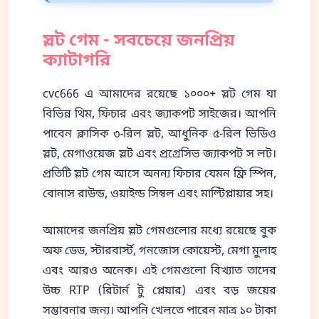
স্লট গেম - সবচেয়ে জনপ্রিয়
ক্যাটাগরি
cvc666 এ আমাদের রয়েছে ১০০০+ স্লট গেম যা
বিভিন্ন থিম, ফিচার এবং জ্যাকপট সাইজের। আপনি
পাবেন ক্লাসিক ৩-রিল স্লট, আধুনিক ৫-রিল ভিডিও
স্লট, মেগাওয়েজ স্লট এবং প্রগ্রেসিভ জ্যাকপট স লট।
প্রতিটি স্লট গেম আসে অনন্য ফিচার যেমন ফ্রি স্পিন,
বোনাস রাউন্ড, ওয়াইল্ড সিম্বল এবং মাল্টিপ্লায়ার সহ।
আমাদের জনপ্রিয় স্লট গেমগুলোর মধ্যে রয়েছে বুক
অফ ডেড, স্টারবার্স্ট, গনজোস কোয়েস্ট, মেগা মুলাহ
এবং আরও অনেক। এই গেমগুলো বিখ্যাত তাদের
উচ্চ RTP (রিটার্ন টু প্লেয়ার) এবং বড় জয়ের
সম্ভাবনার জন্য। আপনি খেলতে পারেন মাত্র ১০ টাকা