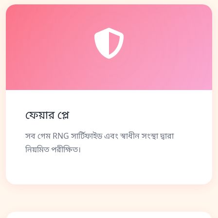
ফেয়ার প্লে
সব গেম RNG সার্টিফাইড এবং স্বাধীন সংস্থা দ্বারা
নিয়মিত পরীক্ষিত।