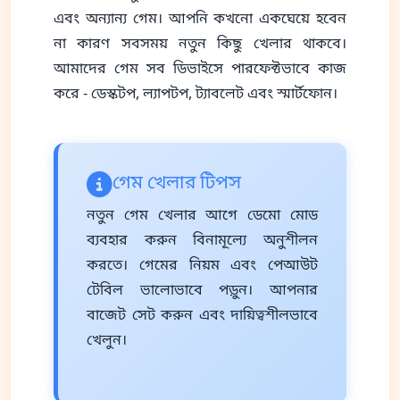
এবং অন্যান্য গেম। আপনি কখনো একঘেয়ে হবেন
না কারণ সবসময় নতুন কিছু খেলার থাকবে।
আমাদের গেম সব ডিভাইসে পারফেক্টভাবে কাজ
করে - ডেস্কটপ, ল্যাপটপ, ট্যাবলেট এবং স্মার্টফোন।
গেম খেলার টিপস
নতুন গেম খেলার আগে ডেমো মোড
ব্যবহার করুন বিনামূল্যে অনুশীলন
করতে। গেমের নিয়ম এবং পেআউট
টেবিল ভালোভাবে পড়ুন। আপনার
বাজেট সেট করুন এবং দায়িত্বশীলভাবে
খেলুন।