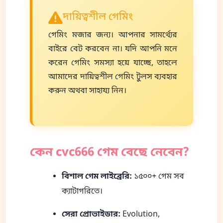
দায়িত্বশীল গেমিং
গেমিং মজার জন্য। আপনার সামর্থ্যের
বাইরে বেট করবেন না। যদি আপনি মনে
করেন গেমিং সমস্যা হয়ে যাচ্ছে, তাহলে
আমাদের দায়িত্বশীল গেমিং টুলস ব্যবহার
করুন অথবা সাহায্য নিন।
কেন cvc666 গেম বেছে নেবেন?
বিশাল গেম লাইব্রেরি:
১৫০০+ গেম সব
ক্যাটাগরিতে।
সেরা প্রোভাইডার:
Evolution,