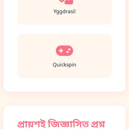
Yggdrasil
Quickspin
প্রায়শই জিজ্ঞাসিত প্রশ্ন