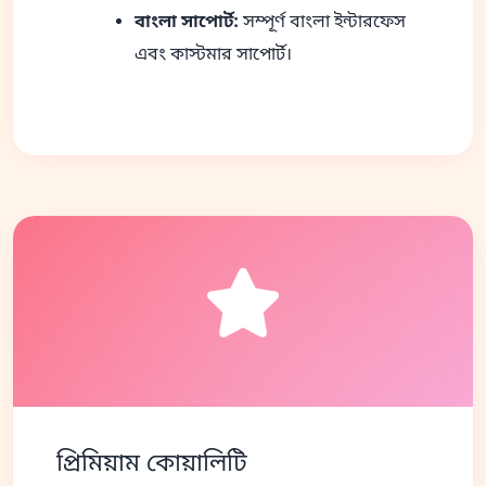
বাংলা সাপোর্ট:
সম্পূর্ণ বাংলা ইন্টারফেস
এবং কাস্টমার সাপোর্ট।
প্রিমিয়াম কোয়ালিটি