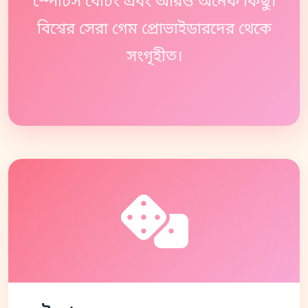
স্পোর্টস বেটিং এবং আরও অনেক কিছু।
বিশ্বের সেরা গেম প্রোভাইডারদের থেকে
সংগৃহীত।