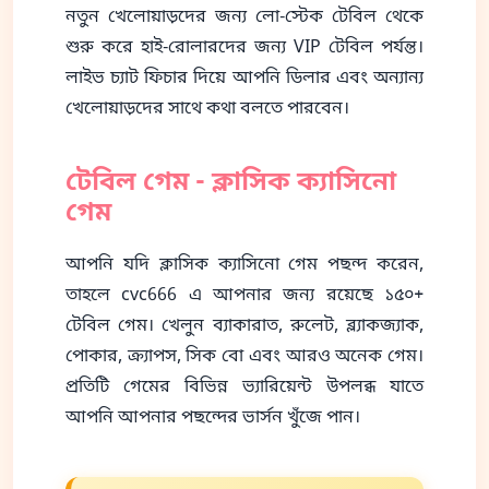
নতুন খেলোয়াড়দের জন্য লো-স্টেক টেবিল থেকে
শুরু করে হাই-রোলারদের জন্য VIP টেবিল পর্যন্ত।
লাইভ চ্যাট ফিচার দিয়ে আপনি ডিলার এবং অন্যান্য
খেলোয়াড়দের সাথে কথা বলতে পারবেন।
টেবিল গেম - ক্লাসিক ক্যাসিনো
গেম
আপনি যদি ক্লাসিক ক্যাসিনো গেম পছন্দ করেন,
তাহলে cvc666 এ আপনার জন্য রয়েছে ১৫০+
টেবিল গেম। খেলুন ব্যাকারাত, রুলেট, ব্ল্যাকজ্যাক,
পোকার, ক্র্যাপস, সিক বো এবং আরও অনেক গেম।
প্রতিটি গেমের বিভিন্ন ভ্যারিয়েন্ট উপলব্ধ যাতে
আপনি আপনার পছন্দের ভার্সন খুঁজে পান।