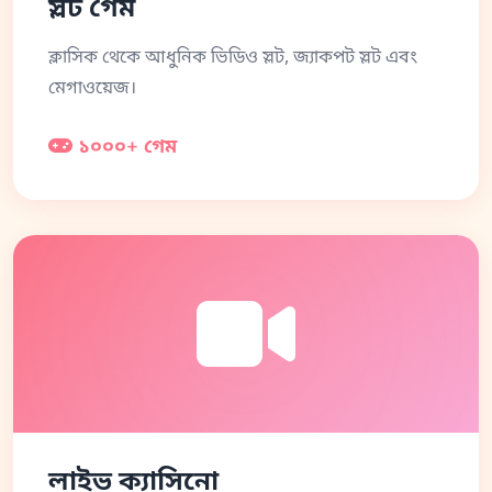
স্লট গেম
ক্লাসিক থেকে আধুনিক ভিডিও স্লট, জ্যাকপট স্লট এবং
মেগাওয়েজ।
১০০০+ গেম
লাইভ ক্যাসিনো