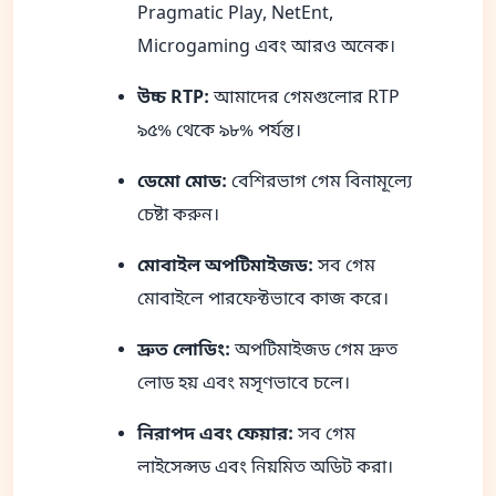
Pragmatic Play, NetEnt,
Microgaming এবং আরও অনেক।
উচ্চ RTP:
আমাদের গেমগুলোর RTP
৯৫% থেকে ৯৮% পর্যন্ত।
ডেমো মোড:
বেশিরভাগ গেম বিনামূল্যে
চেষ্টা করুন।
মোবাইল অপটিমাইজড:
সব গেম
মোবাইলে পারফেক্টভাবে কাজ করে।
দ্রুত লোডিং:
অপটিমাইজড গেম দ্রুত
লোড হয় এবং মসৃণভাবে চলে।
নিরাপদ এবং ফেয়ার:
সব গেম
লাইসেন্সড এবং নিয়মিত অডিট করা।