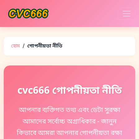
হোম
গোপনীয়তা নীতি
cvc666 গোপনীয়তা নীতি
আপনার ব্যক্তিগত তথ্য এবং ডেটা সুরক্ষা
আমাদের সর্বোচ্চ অগ্রাধিকার - জানুন
কিভাবে আমরা আপনার গোপনীয়তা রক্ষা