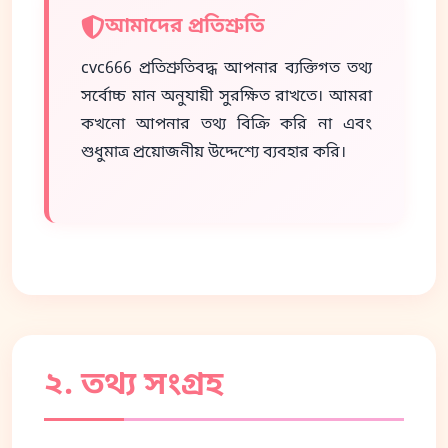
আমাদের প্রতিশ্রুতি
cvc666 প্রতিশ্রুতিবদ্ধ আপনার ব্যক্তিগত তথ্য
সর্বোচ্চ মান অনুযায়ী সুরক্ষিত রাখতে। আমরা
কখনো আপনার তথ্য বিক্রি করি না এবং
শুধুমাত্র প্রয়োজনীয় উদ্দেশ্যে ব্যবহার করি।
২. তথ্য সংগ্রহ