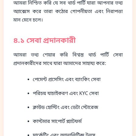
আমরা নিশ্চিত করি যে সব থার্ড পার্টি যারা আপনার তথ্য
অ্যাক্সেস করে তারা কঠোর গোপনীয়তা এবং নিরাপত্তা
মান মেনে চলে।
৪.১ সেবা প্রদানকারী
আমরা তথ্য শেয়ার করি বিশ্বস্ত থার্ড পার্টি সেবা
প্রদানকারীদের সাথে যারা আমাদের সাহায্য করে:
পেমেন্ট প্রসেসিং এবং ব্যাংকিং সেবা
পরিচয় যাচাইকরণ এবং KYC সেবা
ক্লাউড হোস্টিং এবং ডেটা স্টোরেজ
কাস্টমার সাপোর্ট প্ল্যাটফর্ম
মার্কেটিং এবং অ্যানালিটিক্স টুলস