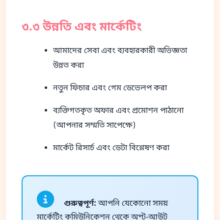
৩.৩ উন্নতি এবং মার্কেটিং
আমাদের সেবা এবং ব্যবহারকারী অভিজ্ঞতা
উন্নত করা
নতুন ফিচার এবং গেম ডেভেলপ করা
ব্যক্তিগতকৃত অফার এবং প্রমোশন পাঠানো
(আপনার সম্মতি সাপেক্ষে)
মার্কেট রিসার্চ এবং ডেটা বিশ্লেষণ করা
গুরুত্বপূর্ণ:
আপনি যেকোনো সময়
মার্কেটিং কমিউনিকেশন থেকে অপ্ট-আউট