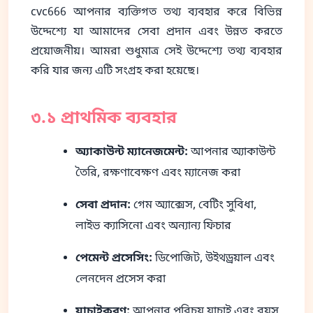
cvc666 আপনার ব্যক্তিগত তথ্য ব্যবহার করে বিভিন্ন
উদ্দেশ্যে যা আমাদের সেবা প্রদান এবং উন্নত করতে
প্রয়োজনীয়। আমরা শুধুমাত্র সেই উদ্দেশ্যে তথ্য ব্যবহার
করি যার জন্য এটি সংগ্রহ করা হয়েছে।
৩.১ প্রাথমিক ব্যবহার
অ্যাকাউন্ট ম্যানেজমেন্ট:
আপনার অ্যাকাউন্ট
তৈরি, রক্ষণাবেক্ষণ এবং ম্যানেজ করা
সেবা প্রদান:
গেম অ্যাক্সেস, বেটিং সুবিধা,
লাইভ ক্যাসিনো এবং অন্যান্য ফিচার
পেমেন্ট প্রসেসিং:
ডিপোজিট, উইথড্রয়াল এবং
লেনদেন প্রসেস করা
যাচাইকরণ:
আপনার পরিচয় যাচাই এবং বয়স