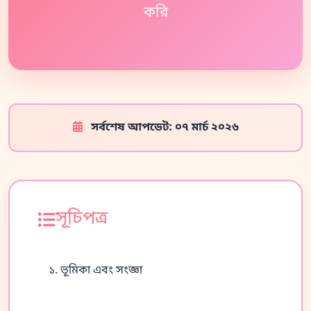
করি
সর্বশেষ আপডেট: ০৭ মার্চ ২০২৬
সূচিপত্র
১. ভূমিকা এবং সংজ্ঞা