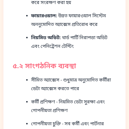
করে সংরক্ষণ করা হয়
ফায়ারওয়াল:
উন্নত ফায়ারওয়াল সিস্টেম
অননুমোদিত অ্যাক্সেস প্রতিরোধ করে
নিয়মিত অডিট:
থার্ড পার্টি নিরাপত্তা অডিট
এবং পেনিট্রেশন টেস্টিং
৫.২ সাংগঠনিক ব্যবস্থা
সীমিত অ্যাক্সেস - শুধুমাত্র অনুমোদিত কর্মীরা
ডেটা অ্যাক্সেস করতে পারে
কর্মী প্রশিক্ষণ - নিয়মিত ডেটা সুরক্ষা এবং
গোপনীয়তা প্রশিক্ষণ
গোপনীয়তা চুক্তি - সব কর্মী এবং পার্টনার