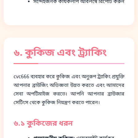
সন্দেহজনক কার্যকলাপ অবিলম্বে রিপোর্ট করুন
৬. কুকিজ এবং ট্র্যাকিং
cvc666 ব্যবহার করে কুকিজ এবং অনুরূপ ট্র্যাকিং প্রযুক্তি
আপনার ব্রাউজিং অভিজ্ঞতা উন্নত করতে এবং আমাদের
সেবা অপটিমাইজ করতে। আপনি আপনার ব্রাউজার
সেটিংস থেকে কুকিজ নিয়ন্ত্রণ করতে পারেন।
৬.১ কুকিজের ধরন