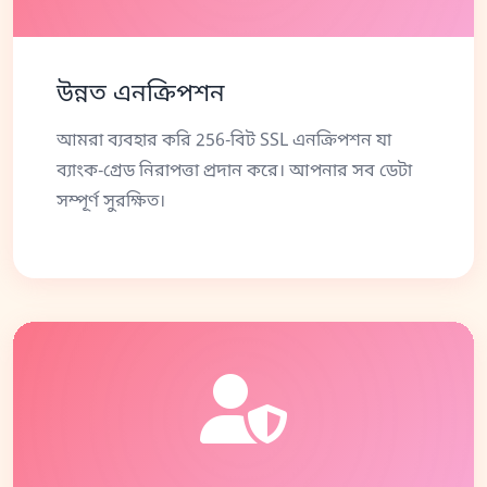
উন্নত এনক্রিপশন
আমরা ব্যবহার করি 256-বিট SSL এনক্রিপশন যা
ব্যাংক-গ্রেড নিরাপত্তা প্রদান করে। আপনার সব ডেটা
সম্পূর্ণ সুরক্ষিত।