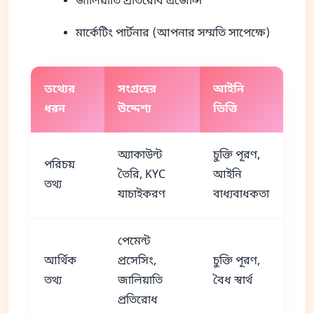
জালিয়াতি প্রতিরোধ এজেন্সি
মার্কেটিং পার্টনার (আপনার সম্মতি সাপেক্ষে)
তথ্যের
সংগ্রহের
আইনি
ধরন
উদ্দেশ্য
ভিত্তি
অ্যাকাউন্ট
চুক্তি পূরণ,
পরিচয়
তৈরি, KYC
আইনি
তথ্য
যাচাইকরণ
বাধ্যবাধকতা
পেমেন্ট
আর্থিক
প্রসেসিং,
চুক্তি পূরণ,
তথ্য
জালিয়াতি
বৈধ স্বার্থ
প্রতিরোধ